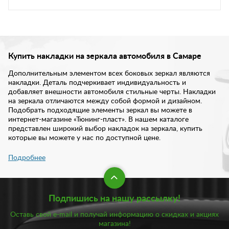
Купить накладки на зеркала автомобиля в Самаре
Дополнительным элементом всех боковых зеркал являются
накладки. Деталь подчеркивает индивидуальность и
добавляет внешности автомобиля стильные черты. Накладки
на зеркала отличаются между собой формой и дизайном.
Подобрать подходящие элементы зеркал вы можете в
интернет-магазине «Тюнинг-пласт». В нашем каталоге
представлен широкий выбор накладок на зеркала, купить
которые вы можете у нас по доступной цене.
Подробнее
Накладки на зеркала вносят во внешний вид авто
завершенность. Простая установка позволит добавить в образ
стильные черты. Также накладки улучшают аэродинамические
характеристики автомобиля. Некоторые элементы обладают
Подпишись на нашу рассылку!
специальными наплывами, которые особенно актуальны в
дождливую погоду. Такая форма защищает кузов от падания
Оставь свой e-mail и получай информацию о скидках и акциях
грязи. Установка накладок на зеркала особенно актуальна,
магазина!
если вы хотите освежить привычный образ автомобиля. В