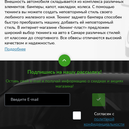
Внешность автомобиля складывается из комплекса различных
элементов: бамперы, капот, накладки, колеса. С помощью
тюнинга вы можете создать неповторимый стиль своего
любимого железного коня. Тюнинг заднего бампера способен
быстро преобразить машину, добавить ей неповторимый
стиль. В интернет-магазине «Тюнинг-пласт» предложен
широкий выбор тюнинга на авто в Самаре различных стилей:
от классики до спортивного. Все обвесы отличаются высокий
качеством и надежностью.
Подробнее
В нашем каталоге представлено несколько вариантов тюнинга
на задний бампер:
Подпишись на нашу рассылку!
Балки;
Накладки;
Оставь свой e-mail и получай информацию о скидках и акциях
Полноценный обвес.
магазина!
Балка представляет собой конструкцию, усиливающую
бампер. Он больше несет функцию дополнительного
усиления, нежели изменения внешних характеристик.
Накладки представляют собой отдельные элементы, которые
Согласен с
улучшают экстерьер автомобиля. Полноценный обвес в виде
политикой
тюнинга на задний бампер несет в себе сразу несколько
конфиденциальности
функций: обеспечивает визуальный эффект, улучшает