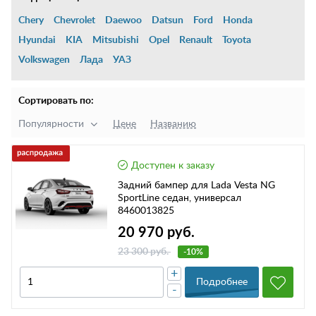
Chery
Chevrolet
Daewoo
Datsun
Ford
Honda
Hyundai
KIA
Mitsubishi
Opel
Renault
Toyota
Volkswagen
Лада
УАЗ
Сортировать по:
Популярности
Цене
Названию
Доступен к заказу
Задний бампер для Lada Vesta NG
SportLine седан, универсал
8460013825
20 970 руб.
23 300 руб.
-10%
+
Подробнее
-