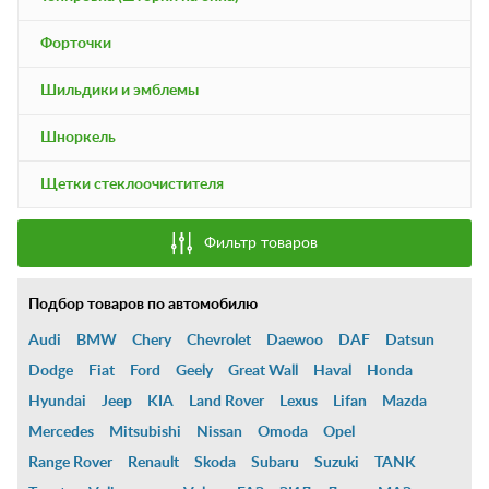
Форточки
Шильдики и эмблемы
Шноркель
Щетки стеклоочистителя
Фильтр товаров
Подбор товаров по автомобилю
Audi
BMW
Chery
Chevrolet
Daewoo
DAF
Datsun
Dodge
Fiat
Ford
Geely
Great Wall
Haval
Honda
Hyundai
Jeep
KIA
Land Rover
Lexus
Lifan
Mazda
Mercedes
Mitsubishi
Nissan
Omoda
Opel
Range Rover
Renault
Skoda
Subaru
Suzuki
TANK