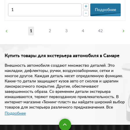
+
Подробнее
-
1
2
3
4
42
Купить товары для экстерьера автомобиля в Самаре
Внешность автомобиля создают множество деталей. Это
накладки, дефлекторы, ручки, воздухозаборники, сетки и
многое другое. Каждая деталь несет определенную функцию.
Какие-то детали защищают кузов авто от сколов и царапин
лакокрасочного покрытие. Другие, обеспечивают
завершенность образа. Со временем детали экстерьера
изнашиваются, теряют первозданную привлекательность. В
интернет-магазине «Тюнинг-пласт» вы найдете широкий выбор
товаров для экстерьера различного предназначения. Все
изделия отличаются высоким качеством и надежностью.
Подробнее
В нашем интернет-магазине предложен богатый ассортименте