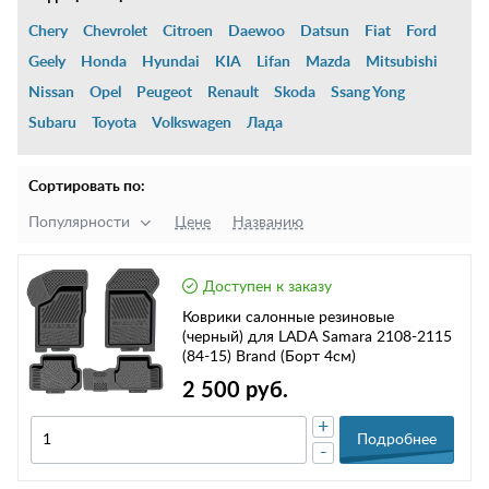
Chery
Chevrolet
Citroen
Daewoo
Datsun
Fiat
Ford
Geely
Honda
Hyundai
KIA
Lifan
Mazda
Mitsubishi
Nissan
Opel
Peugeot
Renault
Skoda
Ssang Yong
Subaru
Toyota
Volkswagen
Лада
Сортировать по:
Популярности
Цене
Названию
Доступен к заказу
Коврики салонные резиновые
(черный) для LADA Samara 2108-2115
(84-15) Brand (Борт 4см)
2 500 руб.
+
Подробнее
-