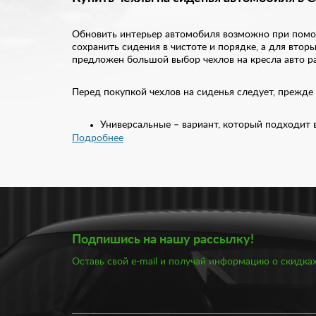
Обновить интерьер автомобиля возможно при помощ
сохранить сидения в чистоте и порядке, а для вто
предложен большой выбор чехлов на кресла авто ра
Перед покупкой чехлов на сиденья следует, прежде
Универсальные – вариант, который подходит
Модельные – чехлы, созданные специально по
Подробнее
На заказ – изделия, которые изготавливаютс
Определившись с моделью чехлов, стоит решить, к
изготовлении чехлов на кресла автомобилей – жакк
обладают высокой прочностью и возможностью долг
Единственный недостаток велюра – пылеемкость. П
отличаются довольно малой стоимостью. Но по-нас
с тиснением и перфорацией. Также экокожа считаетс
Подпишись на нашу рассылку!
Оставь свой e-mail и получай информацию о скидках
В нашем ассортименте предложен большой выбор че
авто чехлы. Что касается материала, то мы отдаем
авточехлы в Самаре вы можете у нас по доступной 
подобрать оптимальный вариант в рамках бюджета