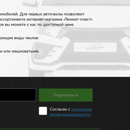
томобилей. Для первых авточехлы позволяют
ассортименте интернет-магазина «Тюнинг-пласт»
е вы можете у нас по доступной цене.
едующие виды чехлов:
ми или мешковатыми.
лиметра.
материалов, которые традиционно используются при
лее демократичными по стоимости, при этом,
и обладает превосходной прочностью.
расцветок. Вместе с тем, изделия из винила
и. Такие чехлы выпускаются в различной расцветке
Подписаться
Согласен с
политикой
ниверсальные, так и подходящие под конкретные
конфиденциальности
тся высокой прочностью и износостойкостью. Купить
 в выборе, наши консультанты помогут вам