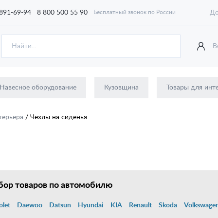
 891-69-94
8 800 500 55 90
До
Бесплатный звонок по России
В
Навесное оборудование
Кузовщина
Товары для инт
терьера
/
Чехлы на сиденья
ор товаров по автомобилю
olet
Daewoo
Datsun
Hyundai
KIA
Renault
Skoda
Volkswage