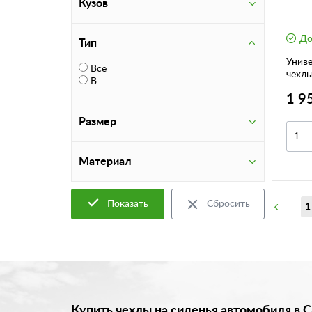
Кузов
До
Тип
Унив
Все
чехлы
B
1 9
Размер
Материал
Показать
Сбросить
1
Купить чехлы на сиденья автомобиля в 