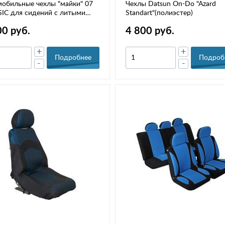
обильные чехлы "майки" 07
Чехлы Datsun On-Do "Azard
IC для сидений с литыми
Standart"(полиэстер)
оловниками
00 руб.
4 800 руб.
+
+
Подробнее
Подроб
-
-