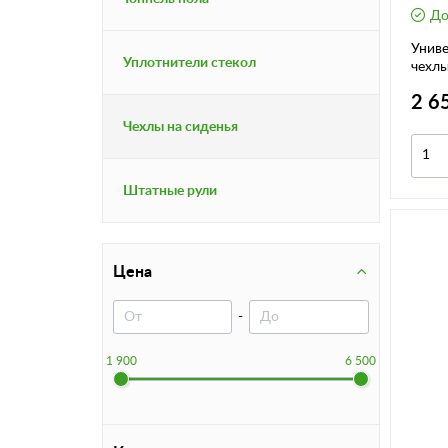
До
Унив
Уплотнители стекол
чехл
2 6
Чехлы на сиденья
Штатные рули
Цена
-
1 900
6 500