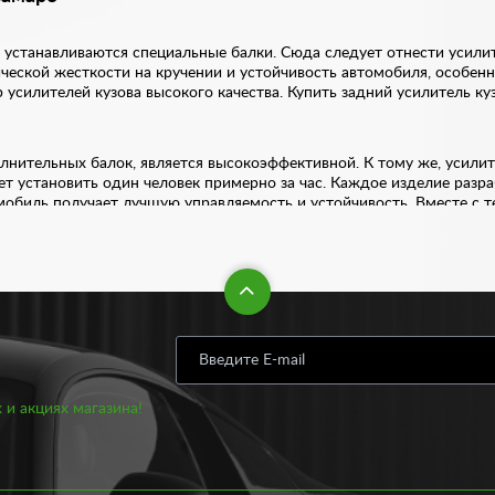
устанавливаются специальные балки. Сюда следует отнести усилит
тической жесткости на кручении и устойчивость автомобиля, особен
усилителей кузова высокого качества. Купить задний усилитель куз
олнительных балок, является высокоэффективной. К тому же, усилит
ет установить один человек примерно за час. Каждое изделие разр
биль получает лучшую управляемость и устойчивость. Вместе с те
о переоценить.
ойчивость даже на высокой скорости и на дорогах с плохим покрыт
ть управления, а также поведение авто становится более предска
 у нас по доступной цене. Стоимость усилителей опор стоек варьи
рублей. Все запчасти отличаются высоким качеством и износостойк
ециалисты помогут подобрать вам оптимальный вариант усилителей
 и акциях магазина!