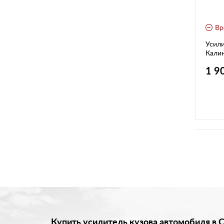
Вр
Усили
Кали
"Техн
1 9
Купить усилитель кузова автомобиля в 