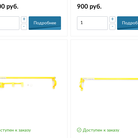
Do (АР 0365/АР18-2902850)
00 руб.
900 руб.
+
+
Подробнее
Подроб
-
-
ступен к заказу
Доступен к заказу