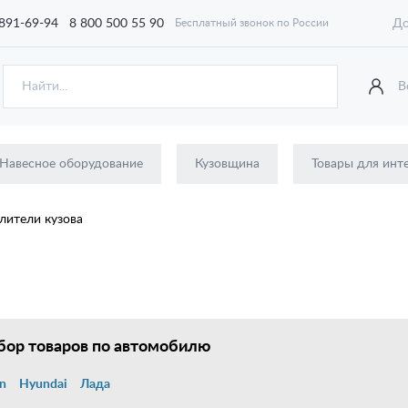
 891-69-94
8 800 500 55 90
До
Бесплатный звонок по России
В
Навесное оборудование
Кузовщина
Товары для инт
лители кузова
ор товаров по автомобилю
n
Hyundai
Лада