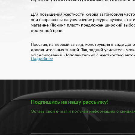
Для повышения жесткости кузова автомобиля часто 
они направлены на увеличение ресурса кузова, ста
магазине «Тюнинг-пласт» предложен широкий выбор 
доступной цене.
Простая, на первый взгляд, конструкция в виде доп
дополнительных знаний. Так, задний усилитель мож
моделирования. Дополнительно с жесткостью автомо
Подробнее
Эффективность установки усилителей кузова сложн
При движении по прямой, автомобиль получает уст
приобретает лучшую реакцию, снижается трудоемкос
одновременно улучшается его устойчивость.
Купить задний усилитель кузова в Самаре вы можете
Подпишись на нашу рассылку!
1090 рублей, заднего усилителя кузова – от 2900 
гарантию. Если вы сомневаетесь в выборе, наши сп
Оставь свой e-mail и получай информацию о скидках