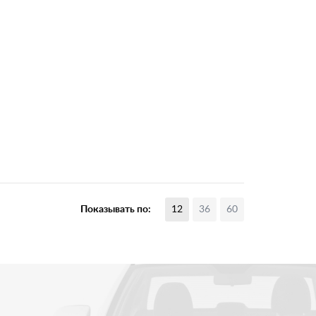
Показывать по:
12
36
60