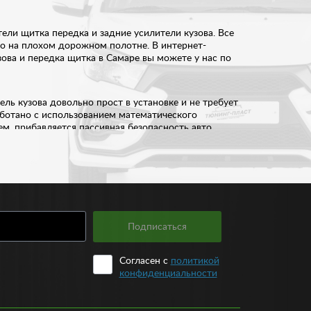
ели щитка передка и задние усилители кузова. Все
но на плохом дорожном полотне. В интернет-
ова и передка щитка в Самаре вы можете у нас по
ель кузова довольно прост в установке и не требует
аботано с использованием математического
м, прибавляется пассивная безопасность авто.
ием. Во время движения на поворотах, машина
зуемым. При этом сохраняется плавность хода и
Подписаться
руется от 450 рублей, усилителей щитка передка –
остью. На каждую деталь мы предоставляем
 кузова на вашу марку и модель автомобиля.
Согласен с
политикой
конфиденциальности