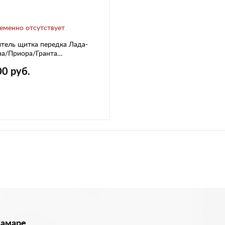
еменно отсутствует
тель щитка передка Лада-
на/Приора/Гранта
омастер"
00 руб.
Самаре