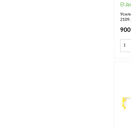
До
Усилит
2109,
0075/
900