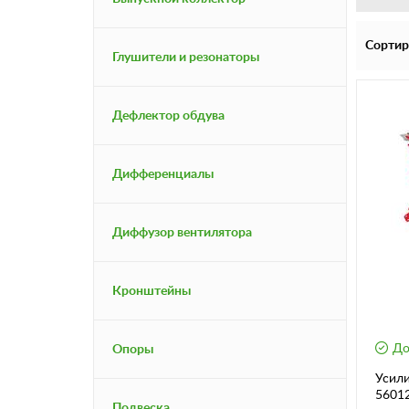
Сортир
Глушители и резонаторы
Дефлектор обдува
Дифференциалы
Диффузор вентилятора
Кронштейны
До
Опоры
Усили
56012
Подвеска