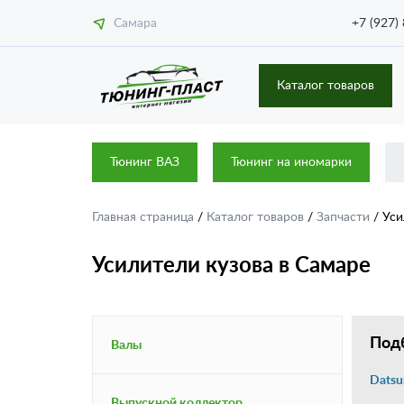
Самара
+7 (927)
Каталог товаров
Тюнинг ВАЗ
Тюнинг на иномарки
Главная страница
/
Каталог товаров
/
Запчасти
/
Уси
Усилители кузова в Самаре
Подб
Валы
Datsu
Выпускной коллектор