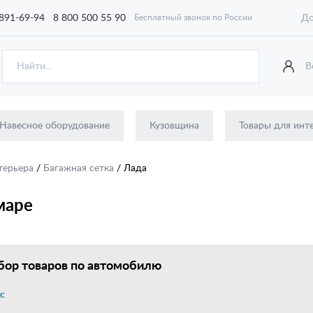
 891-69-94
8 800 500 55 90
До
Бесплатный звонок по России
В
Навесное оборудование
Кузовщина
Товары для инт
терьера
/
Багажная сетка
/
Лада
маре
ор товаров по автомобилю
с