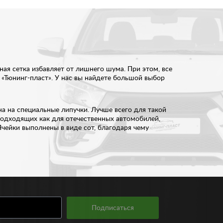
ая сетка избавляет от лишнего шума. При этом, все
«Тюнинг-пласт». У нас вы найдете большой выбор
на на специальные липучки. Лучше всего для такой
подходящих как для отечественных автомобилей,
чейки выполнены в виде сот, благодаря чему
й. Подобрать подходящий вариант сетки вам
иковый крюк и металлический карабин. Сделать
Подписаться
ьера автомобиля в Самаре по доступным ценам в