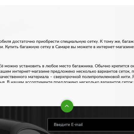
биля достаточно приобрести специальную сетку. К тому же, багажн
. Купить багажную сетку в Самаре вы можете в интернет-магазине 
 Её можно установить в любое место багажника. Обычно крепится о
нашем интернет-магазине предложено несколько вариантов сеток, 
качественного материала – сверхпрочной полипропиленовой нити. Я
ыв. В нашем ассортименте предложено несколько вариантов сеток:
 по вполне приемлемой цене. Стоимость варьируется от 320 рубле
лишком много времени. В комплекте идут 2 вида крепления: пласт
 из дома или офиса. Заказывайте качественные запчасти для интер