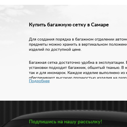
Купить багажную сетку в Самаре
Для создания порядка в багажном отделении автомо
предметы можно хранить в вертикальном положении
изделий по доступной цене.
Багажная сетка достаточно удобна в эксплуатации.
установки подходит багажник, обшитый тканью. В 
так и для иномарок. Каждое изделие выполнено из 
обеспечивают высокую прочностью изделия на разр
Подробнее
Для ниш;
Напольная классическая;
Карман.
Купить багажную сетку в нашем каталоге вы можете
помогут наши специалисты. Установка не отнимет с
заказ вы можете в любое удобное время, не выходя
Подпишись на нашу рассылку!
нашем интернет-магазине.